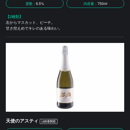
度数：
6.5%
内容量：
750ml
【2種類】
左からマスカット、ピーチ。
甘さ控えめでキレのある味わい。
天使のアスティ
LED非対応