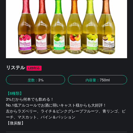
リステル
LED対応
度数：
3%
内容量：
750ml
【6種類】
3%だから何本でも飲める！
No.1低アルコールでお酒に弱いキャスト様からも大好評！
左からラズベリー、ライチ＆ピンクグレープフルーツ、青リンゴ、ピ
ーチ、マスカット、パイン＆パッション
【微炭酸】