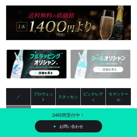
プロヴェッ
ピンクレデ
モマンドー
／
スタッセン
ト
ィ
ル
2,000円
2,990円
2,990円
2,400円
24時間受付中！
3〜24本
（税込2,200
（税込3,289
（税込3,289
（税込2,640
円）
円）
円）
円）
お問い合わせ
1,980円
2,980円
2,980円
2,300円
25〜50本
（税込2,178
（税込3,278
（税込3,278
（税込2,530