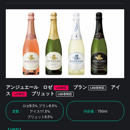
アンジュエール ロゼ
ブラン
アイ
LED対応
LED非対応
ス
ブリュット
LED対応
LED非対応
ロゼ8.5% ブラン8.5%
度数：
アイス11.5%
内容量：
750ml
ブリュット8.5%
【3種類】