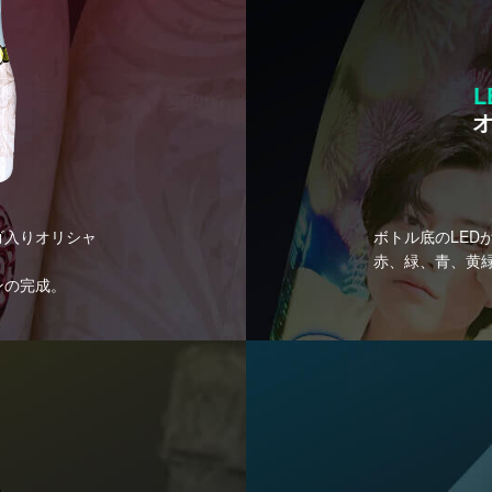
L
ゴ入りオリシャ
ボトル底のLED
赤、緑、青、黄
ンの完成。